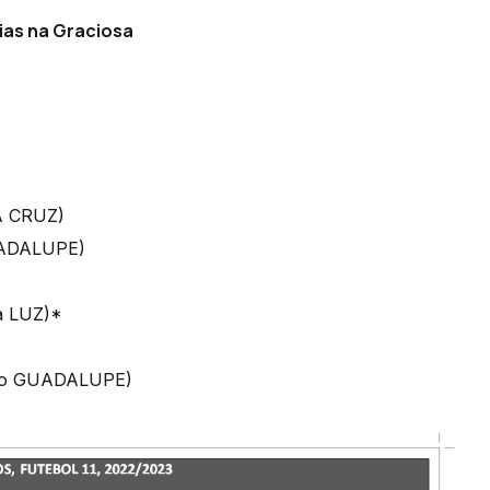
ias na Graciosa
A CRUZ)
UADALUPE)
a LUZ)*
0 no GUADALUPE)