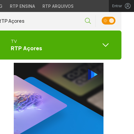
G
RTP ENSINA
RTP ARQUIVOS
Entrar
RTP Açores
TV
RTP Açores