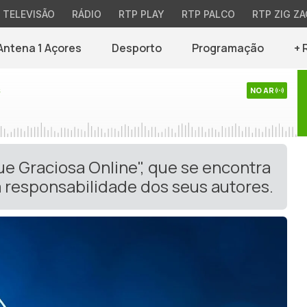
TELEVISÃO
RÁDIO
RTP PLAY
RTP PALCO
RTP ZIG ZA
Antena 1 Açores
Desporto
Programação
+ 
s
NO AR
ue Graciosa Online", que se encontra
 responsabilidade dos seus autores.