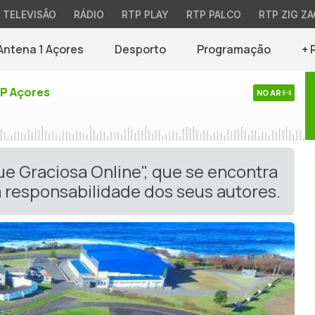
TELEVISÃO
RÁDIO
RTP PLAY
RTP PALCO
RTP ZIG ZA
Antena 1 Açores
Desporto
Programação
+ 
TP Açores
NO AR
ue Graciosa Online", que se encontra
 responsabilidade dos seus autores.