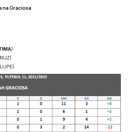
a na Graciosa
TIMA
)
CRUZ)
ALUPE)