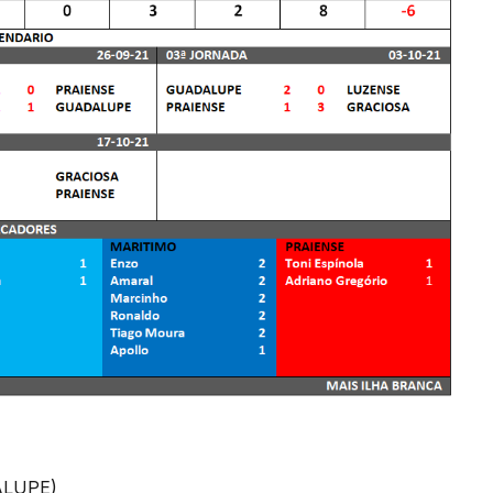
:
ALUPE)