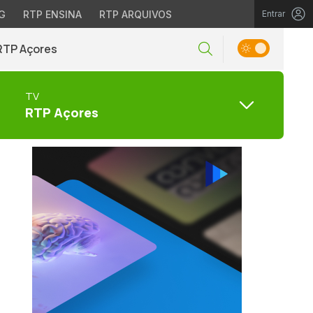
G
RTP ENSINA
RTP ARQUIVOS
Entrar
RTP Açores
TV
RTP Açores