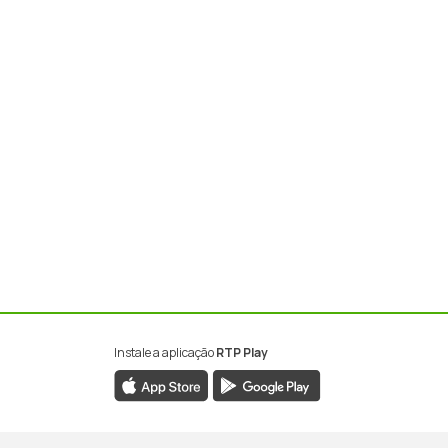
Instale a aplicação
RTP Play