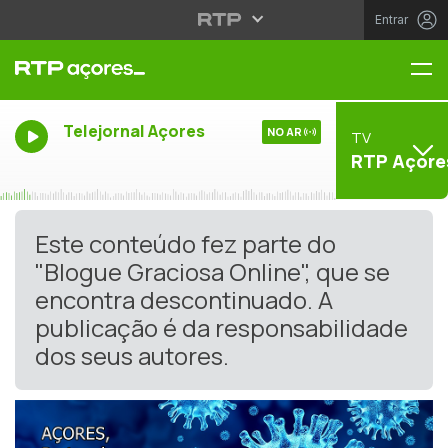
Entrar
Me
Telejornal Açores
NO AR
TV
RTP Açore
Este conteúdo fez parte do
"Blogue Graciosa Online", que se
encontra descontinuado. A
publicação é da responsabilidade
dos seus autores.