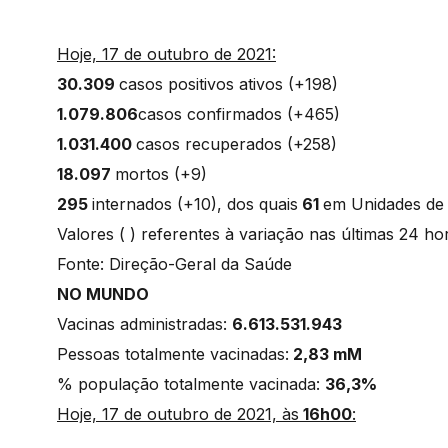
Hoje, 17 de outubro de 2021:
30.309
casos positivos ativos (+198)
1.079.806
casos confirmados (+465)
1.031.400
casos recuperados (+258)
18.097
mortos (+9)
295
internados (+10), dos quais
61
em Unidades d
Valores ( ) referentes à variação nas últimas 24 h
Fonte: Direção-Geral da Saúde
NO MUNDO
Vacinas administradas:
6.613.531.943
Pessoas totalmente vacinadas:
2,83 mM
% população totalmente vacinada:
36,3%
Hoje, 17 de outubro de 2021, às
16h00
: