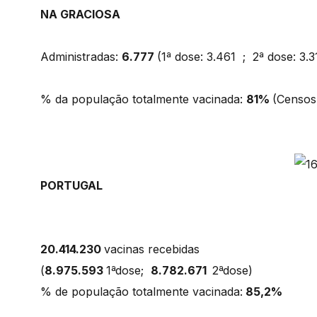
NA GRACIOSA
Administradas:
6.777
(1ª dose: 3.461 ; 2ª dose: 3
% da população totalmente vacinada:
81%
(Censos
PORTUGAL
20.414.230
vacinas recebidas
(
8.975.593
1ªdose;
8.782.671
2ªdose)
% de população totalmente vacinada:
85,2%