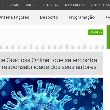
TELEVISÃO
RÁDIO
RTP PLAY
RTP PALCO
RTP ZIG ZA
Antena 1 Açores
Desporto
Programação
+ 
s
NO AR
ue Graciosa Online", que se encontra
 responsabilidade dos seus autores.