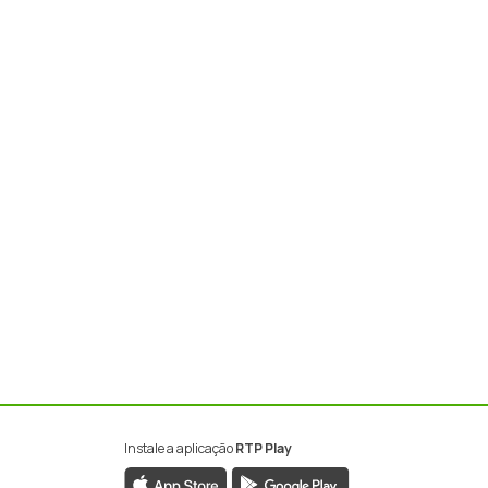
Instale a aplicação
RTP Play