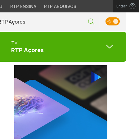
G
RTP ENSINA
RTP ARQUIVOS
Entrar
RTP Açores
TV
RTP Açores