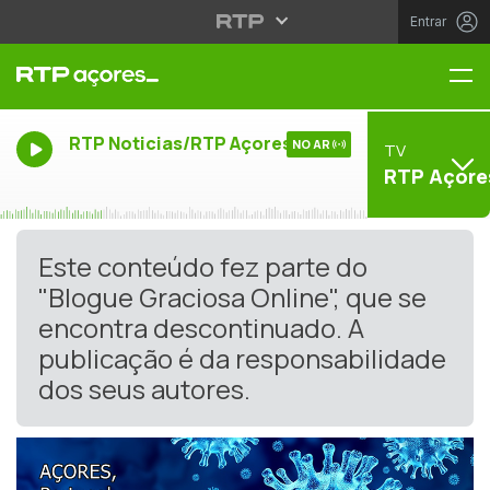
Entrar
Me
RTP Noticias/RTP Açores
NO AR
TV
RTP Açore
Este conteúdo fez parte do
"Blogue Graciosa Online", que se
encontra descontinuado. A
publicação é da responsabilidade
dos seus autores.