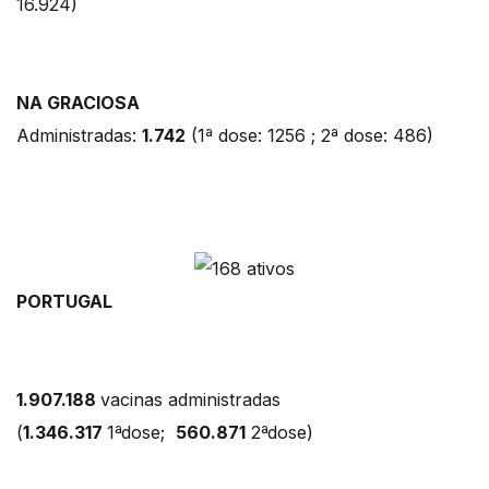
16.924)
NA GRACIOSA
Administradas:
1.742
(1ª dose: 1256 ; 2ª dose: 486)
PORTUGAL
1.907.188
vacinas administradas
(
1.346.317
1ªdose;
560.871
2ªdose)