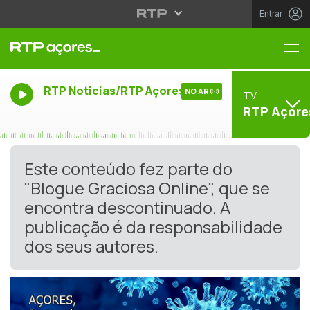
Entrar
Me
RTP Noticias/RTP Açores
NO AR
TV
RTP Açore
Este conteúdo fez parte do
"Blogue Graciosa Online", que se
encontra descontinuado. A
publicação é da responsabilidade
dos seus autores.