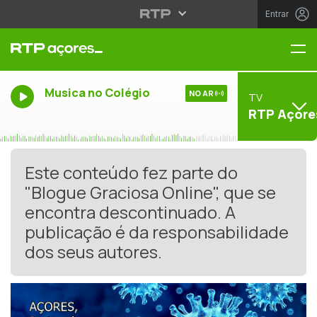
Entrar
Me
Musica no Colégio
NO AR
TV
RTP Açore
Este conteúdo fez parte do
"Blogue Graciosa Online", que se
encontra descontinuado. A
publicação é da responsabilidade
dos seus autores.