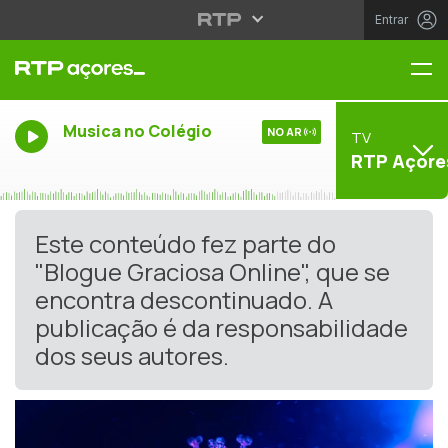
Entrar
Me
Musica no Colégio
NO AR
TV
RTP Açore
Este conteúdo fez parte do
"Blogue Graciosa Online", que se
encontra descontinuado. A
publicação é da responsabilidade
dos seus autores.