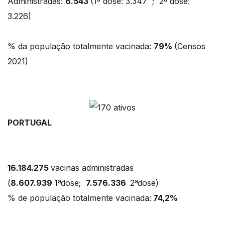
Administradas:
6.543
(1ª dose: 3.347 ; 2ª dose:
3.226)
% da população totalmente vacinada:
79%
(Censos
2021)
PORTUGAL
16.184.275
vacinas administradas
(
8.607.939
1ªdose;
7.576.336
2ªdose)
% de população totalmente vacinada:
74,2%