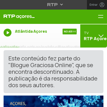
Entrar
Me
Atlântida Açores
NO AR
TV
RTP Açore
Este conteúdo fez parte do
"Blogue Graciosa Online", que se
encontra descontinuado. A
publicação é da responsabilidade
dos seus autores.