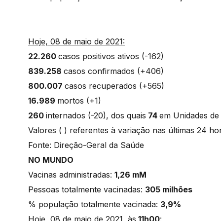
Hoje, 08 de maio de 2021:
22.260
casos positivos ativos (-162)
839.258
casos confirmados (+406)
800.007
casos recuperados (+565)
16.989
mortos (+1)
260
internados (-20), dos quais
74
em Unidades de
Valores ( ) referentes à variação nas últimas 24 h
Fonte: Direção-Geral da Saúde
NO MUNDO
Vacinas administradas:
1,26 mM
Pessoas totalmente vacinadas:
305 milhões
% população totalmente vacinada:
3,9%
Hoje, 08 de maio de 2021, às
11h00
: