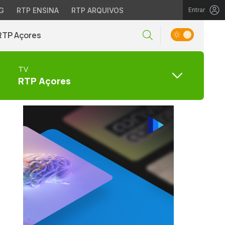
G
RTP ENSINA
RTP ARQUIVOS
Entrar
RTP Açores
TV
RTP Açores