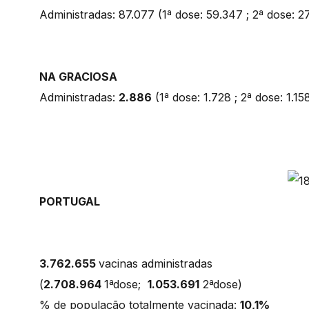
Administradas: 87.077 (1ª dose: 59.347 ; 2ª dose: 2
NA GRACIOSA
Administradas:
2.886
(1ª dose: 1.728 ; 2ª dose: 1.15
PORTUGAL
3.762.655
vacinas administradas
(
2.708.964
1ªdose;
1.053.691
2ªdose)
% de população totalmente vacinada:
10,1%