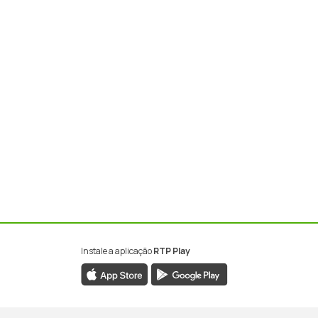
Instale a aplicação
RTP Play