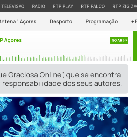
TELEVISÃO
RÁDIO
RTP PLAY
RTP PALCO
RTP ZIG ZA
Antena 1 Açores
Desporto
Programação
+ 
TP Açores
NO AR
ue Graciosa Online", que se encontra
 responsabilidade dos seus autores.