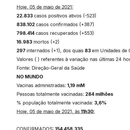
Hoje, 05 de maio de 2021:
22.833
casos positivos ativos (-523)
838.102
casos confirmados (+387)
798.414
casos recuperados (+553)
16.983
mortos (+2)
297
internados (+1), dos quais
83
em Unidades de 
Valores ( ) referentes à variação nas últimas 24 h
Fonte: Direção-Geral da Saúde
NO MUNDO
Vacinas administradas:
1,19 mM
Pessoas totalmente vacinadas:
284 milhões
% população totalmente vacinada:
3,6%
Hoje, 05 de maio de 2021, às
11h30
:
CONFIRMADOS:
154.458.335