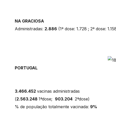
NA GRACIOSA
Administradas:
2.886
(1ª dose: 1.728 ; 2ª dose: 1.15
PORTUGAL
3.466.452
vacinas administradas
(
2.563.248
1ªdose;
903.204
2ªdose)
% de população totalmente vacinada:
9%