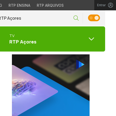
G
RTP ENSINA
RTP ARQUIVOS
Entrar
RTP Açores
TV
RTP Açores