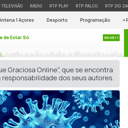
TELEVISÃO
RÁDIO
RTP PLAY
RTP PALCO
RTP ZIG ZA
Antena 1 Açores
Desporto
Programação
+ 
e de Estar Só
NO AR
ue Graciosa Online", que se encontra
 responsabilidade dos seus autores.