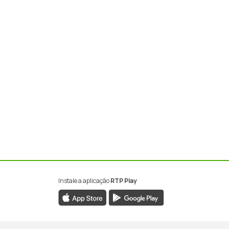
Instale a aplicação
RTP Play