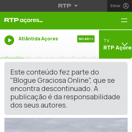
Entrar
Me
Atlântida Açores
NO AR
TV
RTP Açore
Este conteúdo fez parte do
"Blogue Graciosa Online", que se
encontra descontinuado. A
publicação é da responsabilidade
dos seus autores.