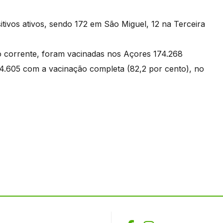
tivos ativos, sendo 172 em São Miguel, 12 na Terceira
o corrente, foram vacinadas nos Açores 174.268
94.605 com a vacinação completa (82,2 por cento), no