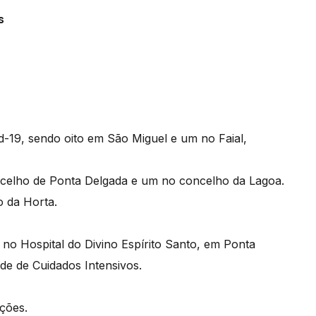
s
d-19, sendo oito em São Miguel e um no Faial,
ncelho de Ponta Delgada e um no concelho da Lagoa.
o da Horta.
 no Hospital do Divino Espírito Santo, em Ponta
e de Cuidados Intensivos.
ações.