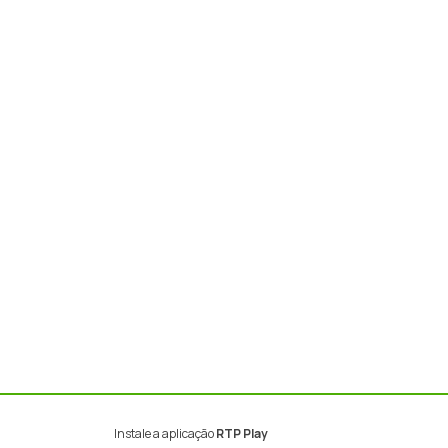
Instale a aplicação
RTP Play