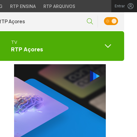
G
RTP ENSINA
RTP ARQUIVOS
Entrar
RTP Açores
TV
RTP Açores