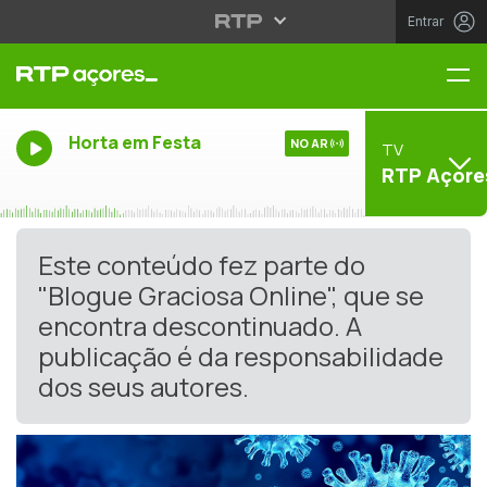
Entrar
Me
Horta em Festa
NO AR
TV
RTP Açore
Este conteúdo fez parte do
"Blogue Graciosa Online", que se
encontra descontinuado. A
publicação é da responsabilidade
dos seus autores.