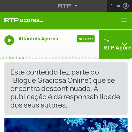
Entrar
Me
Atlântida Açores
NO AR
TV
RTP Açore
Este conteúdo fez parte do
"Blogue Graciosa Online", que se
encontra descontinuado. A
publicação é da responsabilidade
dos seus autores.