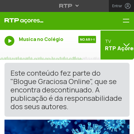
Entrar
Me
Musica no Colégio
NO AR
TV
RTP Açore
Este conteúdo fez parte do
"Blogue Graciosa Online", que se
encontra descontinuado. A
publicação é da responsabilidade
dos seus autores.