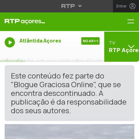
Entrar
Me
Atlântida Açores
NO AR
TV
RTP Açore
Este conteúdo fez parte do
"Blogue Graciosa Online", que se
encontra descontinuado. A
publicação é da responsabilidade
dos seus autores.