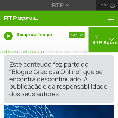
Entrar
Me
Sempre a Tempo
NO AR
TV
RTP Açore
Este conteúdo fez parte do
"Blogue Graciosa Online", que se
encontra descontinuado. A
publicação é da responsabilidade
dos seus autores.