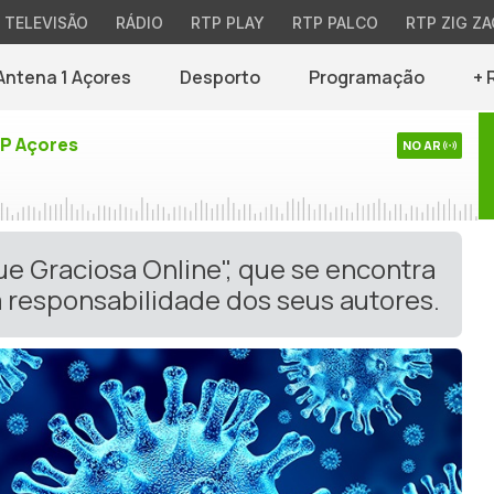
TELEVISÃO
RÁDIO
RTP PLAY
RTP PALCO
RTP ZIG ZA
Antena 1 Açores
Desporto
Programação
+ 
TP Açores
NO AR
ue Graciosa Online", que se encontra
 responsabilidade dos seus autores.