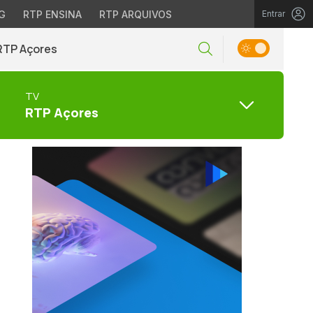
G
RTP ENSINA
RTP ARQUIVOS
Entrar
RTP Açores
TV
RTP Açores