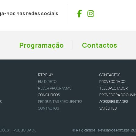
Facebook
Instagram
ga-nos nas redes sociais
Programação
Contactos
RTP PLAY
CONTACTOS
EM DIRETO
PROVEDORA DO
REVER PROGRAMAS
TELESPECTADOR
CONCURSOS
PROVEDORA DO OUVI
S
PERGUNTAS FREQUENTES
ACESSIBILIDADES
CONTACTOS
SATÉLITES
IÇÕES
PUBLICIDADE
© RTP, Rádio e Televisão de Portugal 2
|