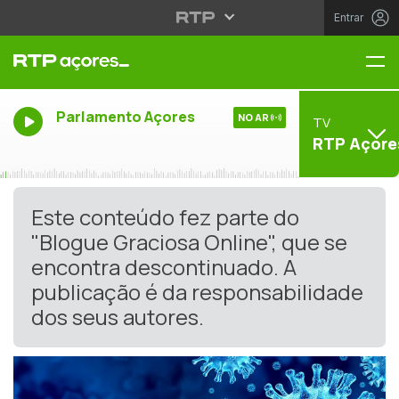
Entrar
Me
Parlamento Açores
NO AR
TV
RTP Açore
Este conteúdo fez parte do
"Blogue Graciosa Online", que se
encontra descontinuado. A
publicação é da responsabilidade
dos seus autores.