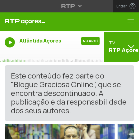
Entrar
Me
Atlântida Açores
NO AR
TV
RTP Açore
Este conteúdo fez parte do
"Blogue Graciosa Online", que se
encontra descontinuado. A
publicação é da responsabilidade
dos seus autores.