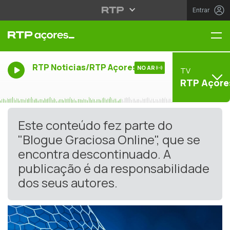
Entrar
Me
RTP Noticias/RTP Açores
NO AR
TV
RTP Açore
Este conteúdo fez parte do
"Blogue Graciosa Online", que se
encontra descontinuado. A
publicação é da responsabilidade
dos seus autores.