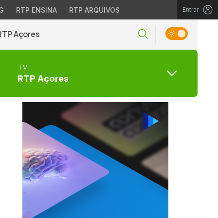
G
RTP ENSINA
RTP ARQUIVOS
Entrar
RTP Açores
TV
RTP Açores