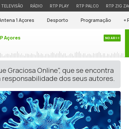
TELEVISÃO
RÁDIO
RTP PLAY
RTP PALCO
RTP ZIG ZA
Antena 1 Açores
Desporto
Programação
+ 
TP Açores
NO AR
ue Graciosa Online", que se encontra
 responsabilidade dos seus autores.