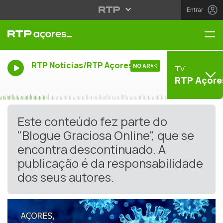
Entrar
Me
RTP Noticias/RTP Açores
NO AR
TV
RTP Açore
Este conteúdo fez parte do
"Blogue Graciosa Online", que se
encontra descontinuado. A
publicação é da responsabilidade
dos seus autores.