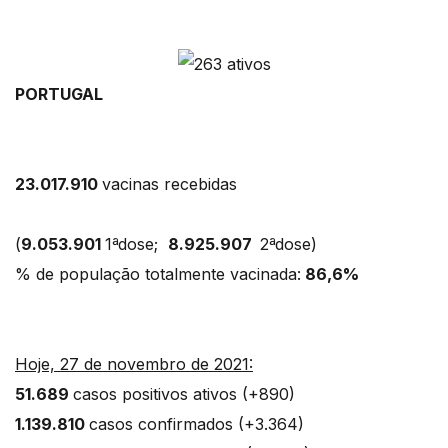
PORTUGAL
23.017.910
vacinas recebidas
(
9.053.901
1ªdose;
8.925.907
2ªdose)
% de população totalmente vacinada:
86,6%
Hoje, 27 de novembro de 2021:
51.689
casos positivos ativos (+890)
1.139.810
casos confirmados (+3.364)