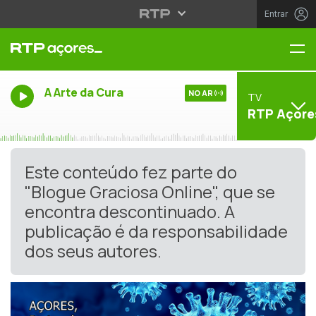
Entrar
Me
A Arte da Cura
NO AR
TV
RTP Açore
Este conteúdo fez parte do
"Blogue Graciosa Online", que se
encontra descontinuado. A
publicação é da responsabilidade
dos seus autores.