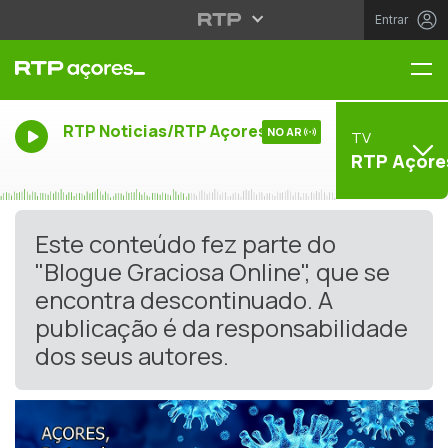
Entrar
Me
RTP Noticias/RTP Açores
NO AR
TV
RTP Açore
Este conteúdo fez parte do
"Blogue Graciosa Online", que se
encontra descontinuado. A
publicação é da responsabilidade
dos seus autores.