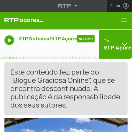
Entrar
Me
RTP Noticias/RTP Açores
NO AR
TV
RTP Açore
Este conteúdo fez parte do
"Blogue Graciosa Online", que se
encontra descontinuado. A
publicação é da responsabilidade
dos seus autores.