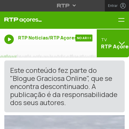
Entrar
Me
RTP Noticias/RTP Açores
NO AR
TV
RTP Açore
Este conteúdo fez parte do
"Blogue Graciosa Online", que se
encontra descontinuado. A
publicação é da responsabilidade
dos seus autores.