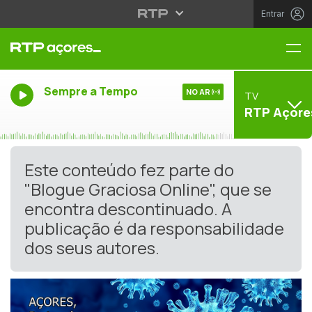
Entrar
Me
Sempre a Tempo
NO AR
TV
RTP Açore
Este conteúdo fez parte do
"Blogue Graciosa Online", que se
encontra descontinuado. A
publicação é da responsabilidade
dos seus autores.