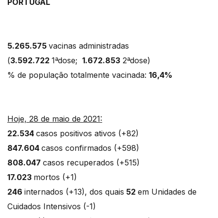
PORTUGAL
5.265.575
vacinas administradas
(
3.592.722
1ªdose;
1.672.853
2ªdose)
% de população totalmente vacinada:
16,4%
Hoje, 28 de maio de 2021:
22.534
casos positivos ativos (+82)
847.604
casos confirmados (+598)
808.047
casos recuperados (+515)
17.023
mortos (+1)
246
internados (+13), dos quais
52
em Unidades de
Cuidados Intensivos (-1)