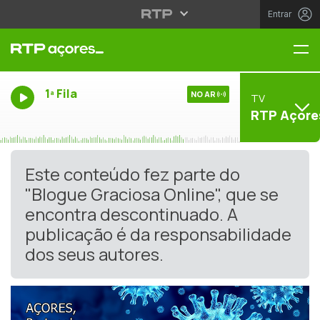
Entrar
Me
1ª Fila
NO AR
TV
RTP Açore
Este conteúdo fez parte do
"Blogue Graciosa Online", que se
encontra descontinuado. A
publicação é da responsabilidade
dos seus autores.