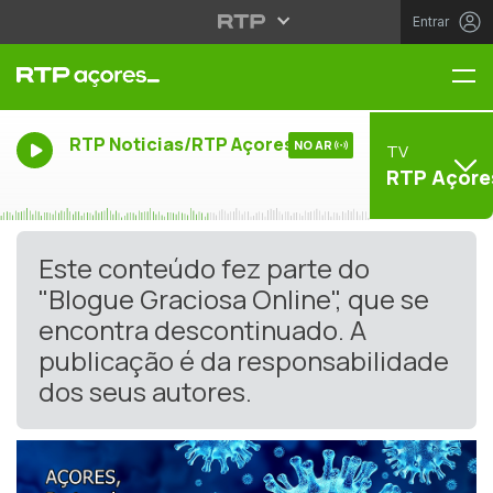
Entrar
Me
RTP Noticias/RTP Açores
NO AR
TV
RTP Açore
Este conteúdo fez parte do
"Blogue Graciosa Online", que se
encontra descontinuado. A
publicação é da responsabilidade
dos seus autores.