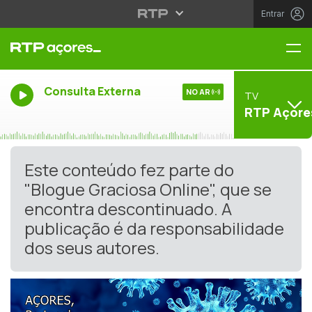
Entrar
Me
Consulta Externa
NO AR
TV
RTP Açore
Este conteúdo fez parte do
"Blogue Graciosa Online", que se
encontra descontinuado. A
publicação é da responsabilidade
dos seus autores.