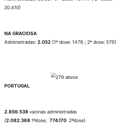
20.410)
NA GRACIOSA
Administradas:
2.052
(1ª dose: 1476 ; 2ª dose: 576)
PORTUGAL
2.856.538
vacinas administradas
(
2.082.368
1ªdose;
774.170
2ªdose)