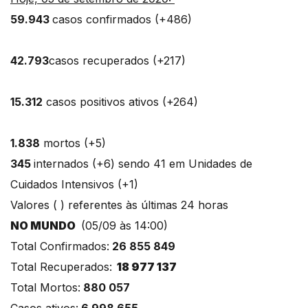
59.943
casos confirmados (+486)
42.793
casos recuperados (+217)
15.312
casos positivos ativos (+264)
1.838
mortos (+5)
345
internados (+6) sendo 41 em Unidades de
Cuidados Intensivos (+1)
Valores ( ) referentes às últimas 24 horas
NO MUNDO
(05/09 às 14:00)
Total Confirmados:
26 855 849
Total Recuperados:
18 977 137
Total Mortos:
880 057
Casos ativos:
6 998 655