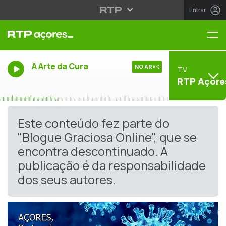
Entrar
Me
A Arte da Cura
NO AR
TV
RTP Açore
Este conteúdo fez parte do
"Blogue Graciosa Online", que se
encontra descontinuado. A
publicação é da responsabilidade
dos seus autores.