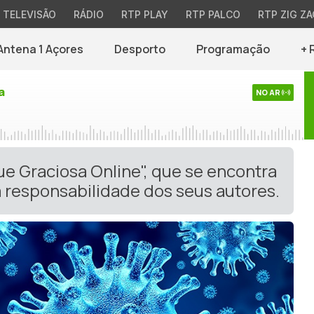
TELEVISÃO
RÁDIO
RTP PLAY
RTP PALCO
RTP ZIG ZA
Antena 1 Açores
Desporto
Programação
+ 
a
NO AR
ue Graciosa Online", que se encontra
 responsabilidade dos seus autores.