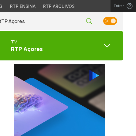
G
RTP ENSINA
RTP ARQUIVOS
Entrar
RTP Açores
TV
RTP Açores