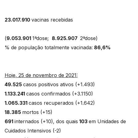
23.017.910
vacinas recebidas
(
9.053.901
1ªdose;
8.925.907
2ªdose)
% de população totalmente vacinada:
86,6%
Hoje, 25 de novembro de 2021:
49.525
casos positivos ativos (+1.493)
1.133.241
casos confirmados (+3.1150)
1.065.331
casos recuperados (+1.642)
18.385
mortos (+15)
691
internados (+10), dos quais
103
em Unidades de
Cuidados Intensivos (-2)