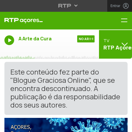
Entrar
Me
A Arte da Cura
NO AR
TV
RTP Açore
Este conteúdo fez parte do
"Blogue Graciosa Online", que se
encontra descontinuado. A
publicação é da responsabilidade
dos seus autores.