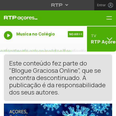
Entrar
Me
Musica no Colégio
NO AR
TV
RTP Açore
Este conteúdo fez parte do
"Blogue Graciosa Online", que se
encontra descontinuado. A
publicação é da responsabilidade
dos seus autores.