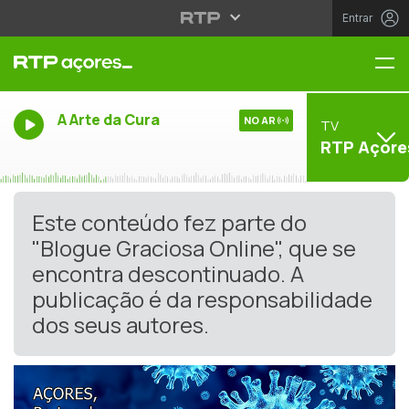
Entrar
Me
A Arte da Cura
NO AR
TV
RTP Açore
Este conteúdo fez parte do
"Blogue Graciosa Online", que se
encontra descontinuado. A
publicação é da responsabilidade
dos seus autores.