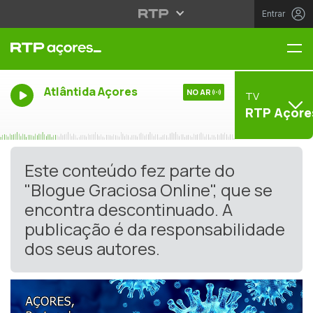
Entrar
Me
Atlântida Açores
NO AR
TV
RTP Açore
Este conteúdo fez parte do
"Blogue Graciosa Online", que se
encontra descontinuado. A
publicação é da responsabilidade
dos seus autores.