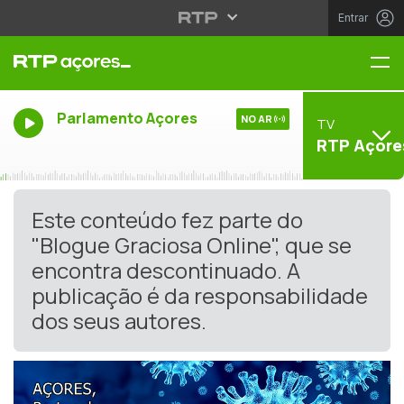
Entrar
Me
Parlamento Açores
NO AR
TV
RTP Açore
Este conteúdo fez parte do
"Blogue Graciosa Online", que se
encontra descontinuado. A
publicação é da responsabilidade
dos seus autores.