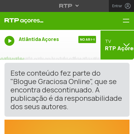
Entrar
Me
Atlântida Açores
NO AR
TV
RTP Açore
Este conteúdo fez parte do
"Blogue Graciosa Online", que se
encontra descontinuado. A
publicação é da responsabilidade
dos seus autores.