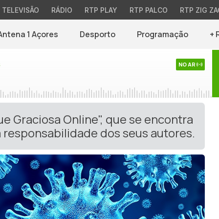
TELEVISÃO
RÁDIO
RTP PLAY
RTP PALCO
RTP ZIG ZA
Antena 1 Açores
Desporto
Programação
+ 
s
NO AR
ue Graciosa Online", que se encontra
 responsabilidade dos seus autores.