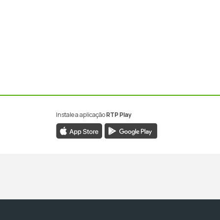
Instale a aplicação
RTP Play