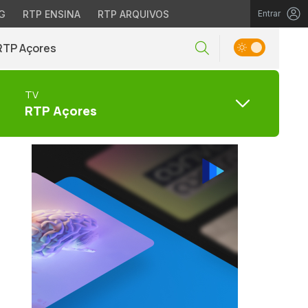
G
RTP ENSINA
RTP ARQUIVOS
Entrar
RTP Açores
TV
RTP Açores