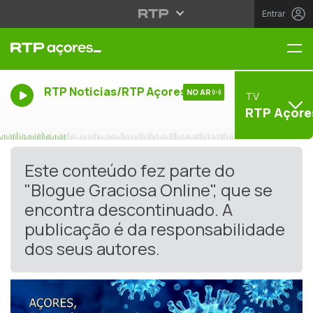
Entrar
Me
RTP Noticias/RTP Açores
NO AR
TV
RTP Açore
Este conteúdo fez parte do
"Blogue Graciosa Online", que se
encontra descontinuado. A
publicação é da responsabilidade
dos seus autores.