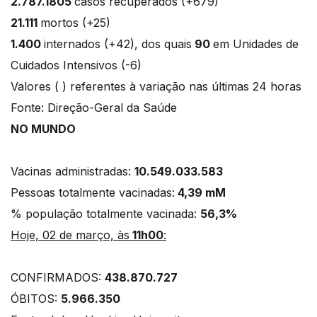
2.787.1805
casos recuperados (+679)
21.111
mortos (+25)
1.400
internados (+42), dos quais
90
em Unidades de
Cuidados Intensivos (-6)
Valores ( ) referentes à variação nas últimas 24 horas
Fonte: Direção-Geral da Saúde
NO MUNDO
Vacinas administradas:
10.549.033.583
Pessoas totalmente vacinadas:
4,39 mM
% população totalmente vacinada:
56,3%
Hoje, 02 de março, às
11h00
:
CONFIRMADOS:
438.870.727
ÓBITOS:
5.966.350