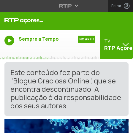
Entrar
Me
Sempre a Tempo
NO AR
TV
RTP Açore
Este conteúdo fez parte do
"Blogue Graciosa Online", que se
encontra descontinuado. A
publicação é da responsabilidade
dos seus autores.