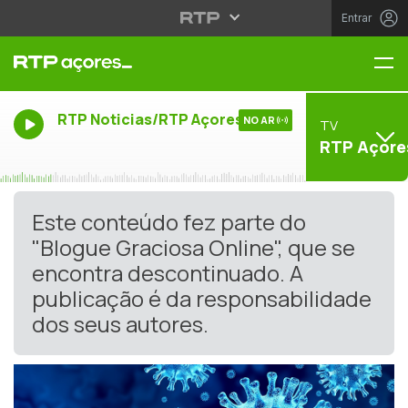
Entrar
Me
RTP Noticias/RTP Açores
NO AR
TV
RTP Açore
Este conteúdo fez parte do
"Blogue Graciosa Online", que se
encontra descontinuado. A
publicação é da responsabilidade
dos seus autores.