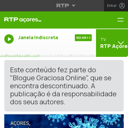
Entrar
Me
Janela Indiscreta
NO AR
TV
RTP Açore
Este conteúdo fez parte do
"Blogue Graciosa Online", que se
encontra descontinuado. A
publicação é da responsabilidade
dos seus autores.