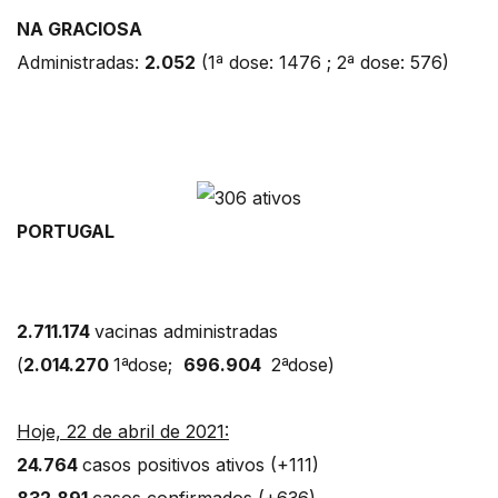
NA GRACIOSA
Administradas:
2.052
(1ª dose: 1476 ; 2ª dose: 576)
PORTUGAL
2.711.174
vacinas administradas
(
2.014.270
1ªdose;
696.904
2ªdose)
Hoje, 22 de abril de 2021:
24.764
casos positivos ativos (+111)
832.891
casos confirmados (+636)