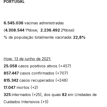
PORTUGAL
6.545.036
vacinas administradas
(
4.308.544
1ªdose;
2.236.492
2ªdose)
% de população totalmente vacinada:
22,8%
Hoje, 13 de junho de 2021:
25.058
casos positivos ativos (+457)
857.447
casos confirmados (+707)
815.342
casos recuperados (+248)
17.047
mortos (+2)
325
internados (+25), dos quais
82
em Unidades de
Cuidados Intensivos (+5)