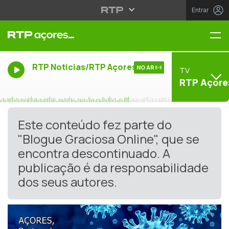
Entrar
Me
RTP Noticias/RTP Açores
NO AR
TV
RTP Açore
Este conteúdo fez parte do
"Blogue Graciosa Online", que se
encontra descontinuado. A
publicação é da responsabilidade
dos seus autores.