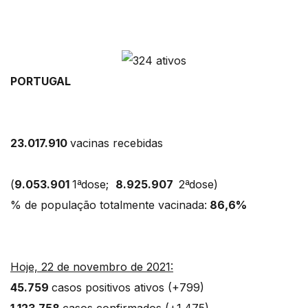
PORTUGAL
23.017.910
vacinas recebidas
(
9.053.901
1ªdose;
8.925.907
2ªdose)
% de população totalmente vacinada:
86,6%
Hoje, 22 de novembro de 2021:
45.759
casos positivos ativos (+799)
1.123.758
casos confirmados (+1.475)