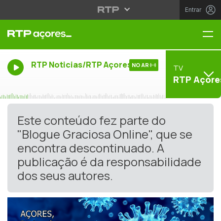
Entrar
Me
RTP Noticias/RTP Açores
NO AR
TV
RTP Açore
Este conteúdo fez parte do
"Blogue Graciosa Online", que se
encontra descontinuado. A
publicação é da responsabilidade
dos seus autores.