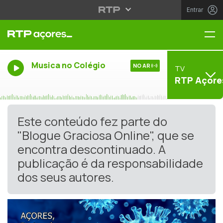
Entrar
Me
Musica no Colégio
NO AR
TV
RTP Açore
Este conteúdo fez parte do
"Blogue Graciosa Online", que se
encontra descontinuado. A
publicação é da responsabilidade
dos seus autores.