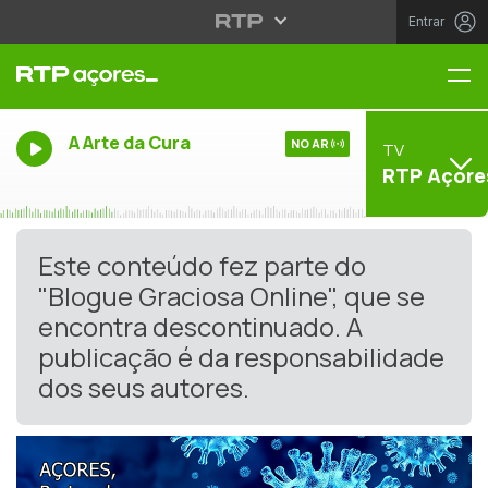
Entrar
Me
A Arte da Cura
NO AR
TV
RTP Açore
Este conteúdo fez parte do
"Blogue Graciosa Online", que se
encontra descontinuado. A
publicação é da responsabilidade
dos seus autores.